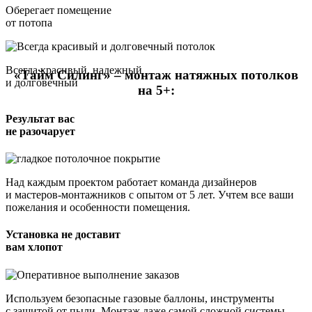
Оберегает помещение
от потопа
Всегда красивый, надежный
«Тайм Силинг» – монтаж натяжных потолков
и долговечный
на 5+:
Результат вас
не разочарует
Над каждым проектом работает команда дизайнеров
и мастеров-монтажников с опытом от 5 лет. Учтем все ваши
пожелания и особенности помещения.
Установка не доставит
вам хлопот
Используем безопасные газовые баллоны, инструменты
с защитой от пыли. Монтаж даже самой сложной системы