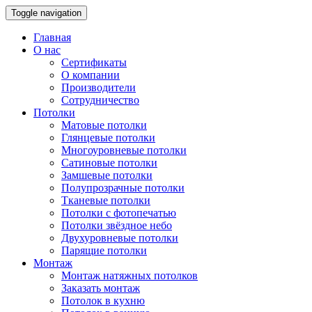
Toggle navigation
Главная
О нас
Сертификаты
О компании
Производители
Сотрудничество
Потолки
Матовые потолки
Глянцевые потолки
Многоуровневые потолки
Сатиновые потолки
Замшевые потолки
Полупрозрачные потолки
Тканевые потолки
Потолки с фотопечатью
Потолки звёздное небо
Двухуровневые потолки
Парящие потолки
Монтаж
Монтаж натяжных потолков
Заказать монтаж
Потолок в кухню