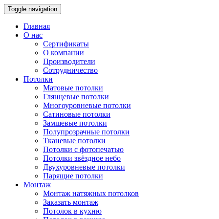
Toggle navigation
Главная
О нас
Сертификаты
О компании
Производители
Сотрудничество
Потолки
Матовые потолки
Глянцевые потолки
Многоуровневые потолки
Сатиновые потолки
Замшевые потолки
Полупрозрачные потолки
Тканевые потолки
Потолки с фотопечатью
Потолки звёздное небо
Двухуровневые потолки
Парящие потолки
Монтаж
Монтаж натяжных потолков
Заказать монтаж
Потолок в кухню