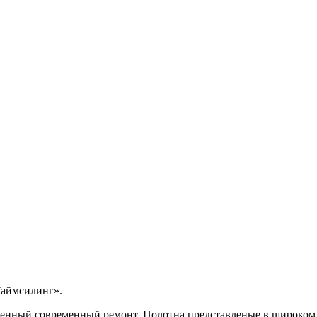
Таймсилинг».
нный современный ремонт. Полотна представленые в широком а