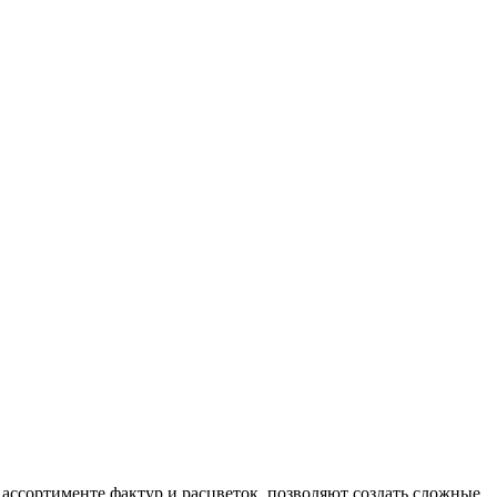
ссортименте фактур и расцветок, позволяют создать сложные