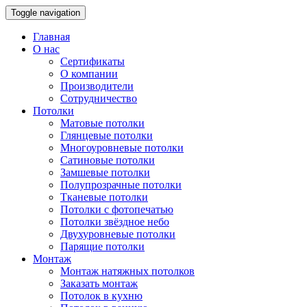
Toggle navigation
Главная
О нас
Сертификаты
О компании
Производители
Сотрудничество
Потолки
Матовые потолки
Глянцевые потолки
Многоуровневые потолки
Сатиновые потолки
Замшевые потолки
Полупрозрачные потолки
Тканевые потолки
Потолки с фотопечатью
Потолки звёздное небо
Двухуровневые потолки
Парящие потолки
Монтаж
Монтаж натяжных потолков
Заказать монтаж
Потолок в кухню