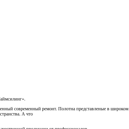
Таймсилинг».
нный современный ремонт. Полотна представленые в широком а
странства. А что
качественной продукции от профессионалов.