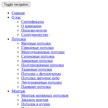
Toggle navigation
Главная
О нас
Сертификаты
О компании
Производители
Сотрудничество
Потолки
Матовые потолки
Глянцевые потолки
Многоуровневые потолки
Сатиновые потолки
Замшевые потолки
Полупрозрачные потолки
Тканевые потолки
Потолки с фотопечатью
Потолки звёздное небо
Двухуровневые потолки
Парящие потолки
Монтаж
Монтаж натяжных потолков
Заказать монтаж
Потолок в кухню