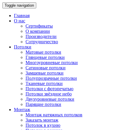
Toggle navigation
Главная
О нас
Сертификаты
О компании
Производители
Сотрудничество
Потолки
Матовые потолки
Глянцевые потолки
Многоуровневые потолки
Сатиновые потолки
Замшевые потолки
Полупрозрачные потолки
Тканевые потолки
Потолки с фотопечатью
Потолки звёздное небо
Двухуровневые потолки
Парящие потолки
Монтаж
Монтаж натяжных потолков
Заказать монтаж
Потолок в кухню