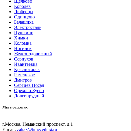
Щелково
Королев
Люберцы
Одинцово
Балашиха
Электросталь
Пушкино
Химки
Коломна
Ногинск
Железнодорожный
Серпухов
Ивантеевка
Красногорск
Раменское
Дмитров
Сергиев Посад
Орехово-Зуево
Долгопрудный
Мы в соцсетях
г.Москва, Неманский проспект, д.1
E-mail:
zakaz@timeceiling.ru