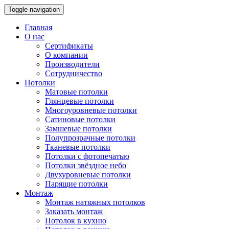
Toggle navigation
Главная
О нас
Сертификаты
О компании
Производители
Сотрудничество
Потолки
Матовые потолки
Глянцевые потолки
Многоуровневые потолки
Сатиновые потолки
Замшевые потолки
Полупрозрачные потолки
Тканевые потолки
Потолки с фотопечатью
Потолки звёздное небо
Двухуровневые потолки
Парящие потолки
Монтаж
Монтаж натяжных потолков
Заказать монтаж
Потолок в кухню