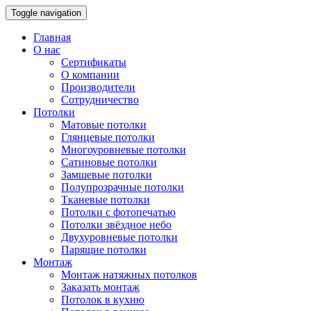
Toggle navigation
Главная
О нас
Сертификаты
О компании
Производители
Сотрудничество
Потолки
Матовые потолки
Глянцевые потолки
Многоуровневые потолки
Сатиновые потолки
Замшевые потолки
Полупрозрачные потолки
Тканевые потолки
Потолки с фотопечатью
Потолки звёздное небо
Двухуровневые потолки
Парящие потолки
Монтаж
Монтаж натяжных потолков
Заказать монтаж
Потолок в кухню