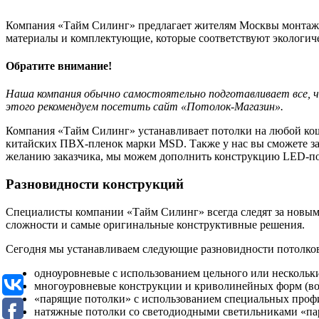
Компания «Тайм Силинг» предлагает жителям Москвы монтаж 
материалы и комплектующие, которые соответствуют экологич
Обратите внимание!
Наша компания обычно самостоятельно подготавливает все, 
этого рекомендуем посетить сайт «Потолок-Магазин».
Компания «Тайм Силинг» устанавливает потолки на любой кош
китайских ПВХ-пленок марки MSD. Также у нас вы сможете за
желанию заказчика, мы можем дополнить конструкцию LED-по
Разновидности конструкций
Специалисты компании «Тайм Силинг» всегда следят за новым
сложности и самые оригинальные конструктивные решения.
Сегодня мы устанавливаем следующие разновидности потолко
одноуровневые с использованием цельного или нескольк
многоуровневые конструкции и криволинейных форм (волна
«парящие потолки» с использованием специальных профи
натяжные потолки со светодиодными светильниками «па