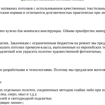
натяжных потолков с использованием качественных текстильн
еским нормам и отличаются долговечностью практически при л
что нужно для монтажа конструкции. Однако приобрести мате
елек. Заказчикам с ограниченным бюджетом на ремонт мы пред
казать потолки премиум-класса, выполненные из европейских 
дсветкой или украсить полотно художественной фотопечатью.
и разработками и технологиями. Поэтому мы предлагаем жител
в:
их отдельных полотен, соединенных методом спайки либо при 
, озеро, овал и т.д.);
лей и светодиодной подсветки;
рящие линии»;