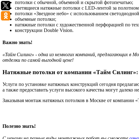
потолки с обычной, объемной и скрытой фотопечатью;
светящиеся натяжные потолки с LED-лентой за полотном
потолки «Звездное небо» с использованием светодиодно
объемные потолки;
натяжные потолки с художественной перфорацией по тех
конструкции Double Vision.
Важно знать!
«Тайм Силинг» - одна из немногих компаний, предлагающих в 
отделки по самой выгодной цене!
Натяжные потолки от компании «Тайм Силинг»: 
Услуги по установке натяжных конструкций сегодня предлагаю
а также предоставить услуги высокого качества могут далеко не
Заказывая монтаж натяжных потолков в Москве от компании 
Полезно знать!
С ценами на разные виды монтажных работ вы сможете
озна