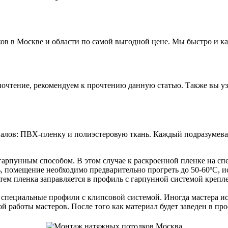
в в Москве и области по самой выгодной цене. Мы быстро и к
дпочтение, рекомендуем к прочтению данную статью. Также вы у
алов: ПВХ-пленку и полиэстеровую ткань. Каждый подразумевае
арпунным способом. В этом случае к раскроенной пленке на с
, помещение необходимо предварительно прогреть до 50-60ºС, и
атем пленка заправляется в профиль с гарпунной системой креп
специальные профили с клипсовой системой. Иногда мастера ис
ой работы мастеров. После того как материал будет заведен в п