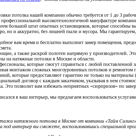
овки потолка нашей компании обычно требуется от 1 до 3 рабо
а профессиональной высокотехнологичной мануфактуре компани
имеем большой штат опытных установщиков, которые способны в
тро, но и аккуратно, без лишней пыли и мусора. Мы гарантируем
добное вам время и бесплатно выполнит замер помещения, предо
смета.
ющие, а также раскрой полотен напрямую у производителей. Э
ены на натяжные потолки в Москве и области.
фессионалы, которые смогут справиться с любой поставленной з
чивая монтажом сложных многоуровневых потолков и ремонтом 
ий, которые предоставляют гарантию не только на материалы (12
альный договор с каждым заказчиком, указывая в нем стоимост
. Это позволит вам избежать неприятных «сюрпризов» по заверш
исался в ваш интерьер, мы предлагаем воспользоваться услуга
ажа натяжного потолка в Москве от компании «Тайм Силинг», 
а под интерьер вы сможете, воспользовавшись специальной прог