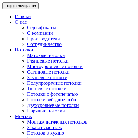
Toggle navigation
Главная
О нас
Сертификаты
О компании
Производители
Сотрудничество
Потолки
Матовые потолки
Глянцевые потолки
Многоуровневые потолки
Сатиновые потолки
Замшевые потолки
Полупрозрачные потолки
Тканевые потолки
Потолки с фотопечатью
Потолки звёздное небо
Двухуровневые потолки
Парящие потолки
Монтаж
Монтаж натяжных потолков
Заказать монтаж
Потолок в кухню